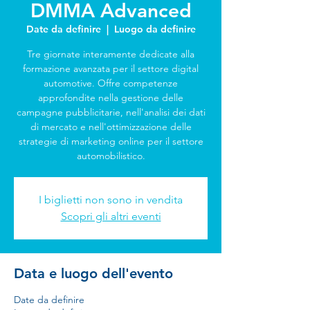
DMMA Advanced
Date da definire
  |  
Luogo da definire
Tre giornate interamente dedicate alla
formazione avanzata per il settore digital
automotive. Offre competenze
approfondite nella gestione delle
campagne pubblicitarie, nell'analisi dei dati
di mercato e nell'ottimizzazione delle
strategie di marketing online per il settore
automobilistico.
I biglietti non sono in vendita
Scopri gli altri eventi
Data e luogo dell'evento
Date da definire